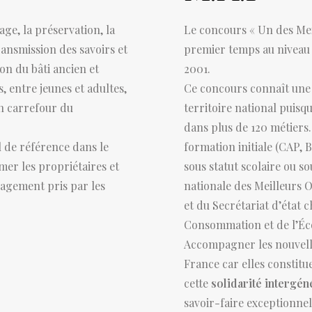
ge, la préservation, la
Le concours « Un des Mei
ransmission des savoirs et
premier temps au niveau 
on du bâti ancien et
2001.
, entre jeunes et adultes,
Ce concours connaît une 
un carrefour du
territoire national puisq
dans plus de 120 métiers.
 de référence dans le
formation initiale (CAP, 
mer les propriétaires et
sous statut scolaire ou so
gagement pris par les
nationale des Meilleurs O
et du Secrétariat d’état 
Consommation et de l’Éc
Accompagner les nouvelle
France car elles constitu
cette
solidarité intergén
savoir-faire exceptionnel