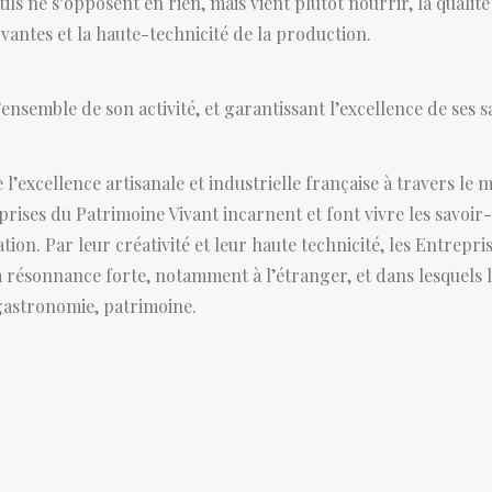
tils ne s’opposent en rien, mais vient plutôt nourrir, la qualité
antes et la haute-technicité de la production.
’ensemble de son activité, et garantissant l’excellence de ses s
 l’excellence artisanale et industrielle française à travers l
es du Patrimoine Vivant incarnent et font vivre les savoir-f
ion. Par leur créativité et leur haute technicité, les Entrepr
 résonnance forte, notamment à l’étranger, et dans lesquels l
 gastronomie, patrimoine.