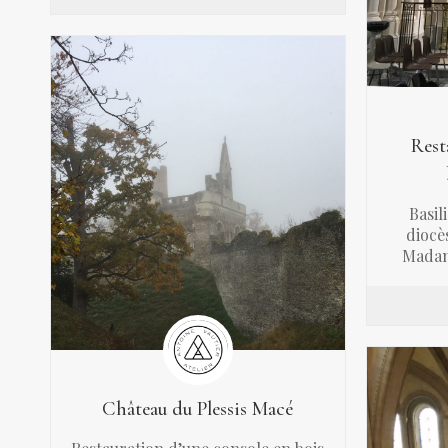
Rest
Basil
diocè
Madam
Château du Plessis Macé