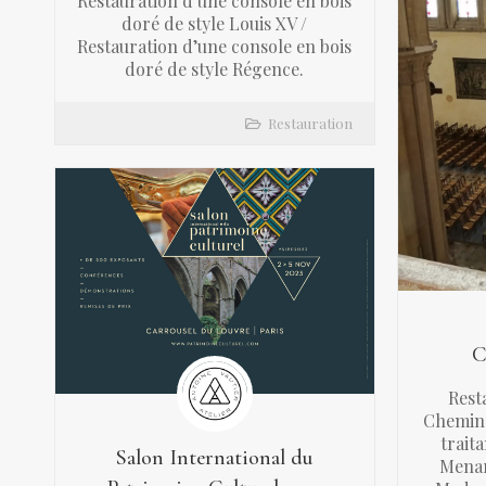
Restauration d’une console en bois
doré de style Louis XV /
Restauration d’une console en bois
doré de style Régence.
Restauration
C
Rest
Chemin 
trait
Salon International du
Menar