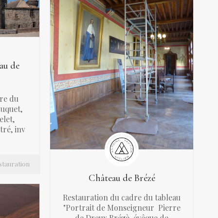
au de
dre du
ouquet,
let,
tré, inv
stauration
Château de Brézé
Restauration du cadre du tableau
"Portrait de Monseigneur Pierre
de Dreux Brézè, évêque de