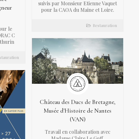
suivis par Monsieur Etienne Vaquet
gneur
pour la CAOA du Maine et Loire.
Restauration
our le
 DRAC C
thurin
stauration
Château des Ducs de Bretagne,
Musée d'Histoire de Nantes
(VAN)
Travail en collaboration avec
Madame Claire Le Goff,