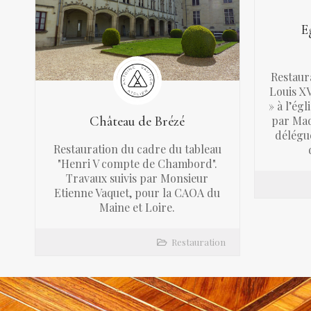
Eg
Restaur
Louis XV
» à l’ég
Château de Brézé
par Mad
délégué
Restauration du cadre du tableau
"Henri V compte de Chambord".
Travaux suivis par Monsieur
Etienne Vaquet, pour la CAOA du
Maine et Loire.
Restauration