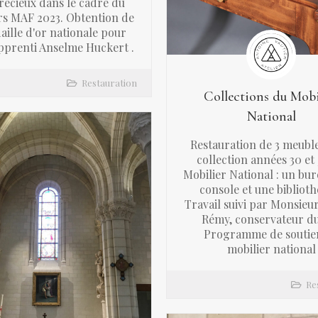
récieux dans le cadre du
s MAF 2023. Obtention de
aille d'or nationale pour
pprenti Anselme Huckert .
Restauration
Collections du Mobi
National
Restauration de 3 meuble
collection années 30 et
Mobilier National : un bur
console et une biblioth
Travail suivi par Monsieu
Rémy, conservateur d
Programme de soutie
mobilier national
Re