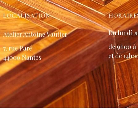
LOCALISATION
HORAIRE
Du lundi a
Atelier Antoine Vautier
de 9h00 à
7, rue Paré
et de 14h0
44000 Nantes