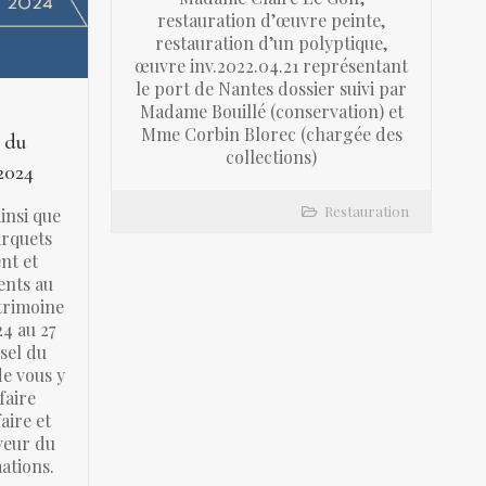
restauration d’œuvre peinte,
restauration d’un polyptique,
œuvre inv.2022.04.21 représentant
le port de Nantes dossier suivi par
Madame Bouillé (conservation) et
Mme Corbin Blorec (chargée des
 du
collections)
2024
Restauration
ainsi que
arquets
nt et
ents au
trimoine
24 au 27
sel du
de vous y
faire
aire et
veur du
ations.