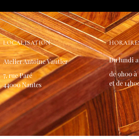
LOCALISATION
HORAIRE
Du lundi a
Atelier Antoine Vautier
de 9h00 à
7, rue Paré
et de 14h0
44000 Nantes