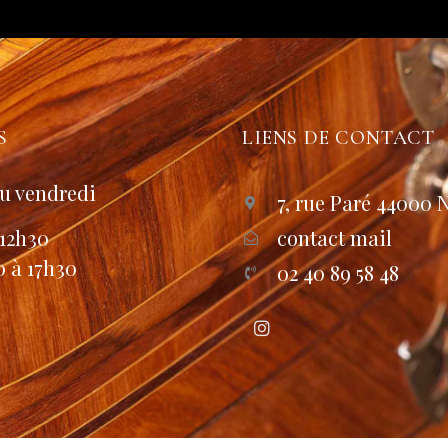
S
LIENS DE CONTACT
u vendredi
7, rue Paré 44000 
 12h30
contact mail
0 à 17h30
02 40 89 58 48