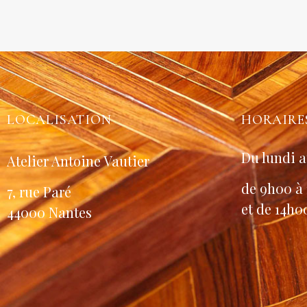
LOCALISATION
HORAIRE
Du lundi a
Atelier Antoine Vautier
de 9h00 à
7, rue Paré
et de 14h0
44000 Nantes