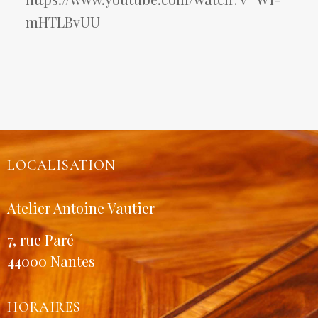
mHTLBvUU
LOCALISATION
Atelier Antoine Vautier
7, rue Paré
44000 Nantes
HORAIRES